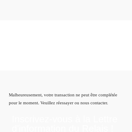
RÉSERVATION
DIRECTE
Échec de la transaction
Malheureusement, votre transaction ne peut être complétée
pour le moment. Veuillez réessayer ou nous contacter.
Inscrivez-vous à la Lettre
d'information du Relais !