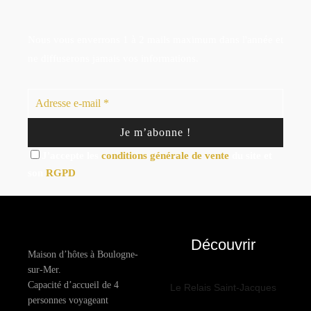
Nous vous enverrons 1 à 2 mails maximum dans l'année et
ne diffuserons jamais vos informations.
J'accepte les
conditions générale de vente
du site et
son
RGPD
Découvrir
Maison d’hôtes à Boulogne-
sur-Mer.
Capacité d’accueil de 4
Le Relais Saint-Jacques
personnes voyageant